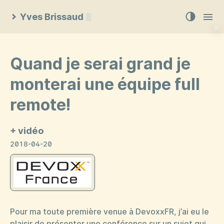
Yves Brissaud
Quand je serai grand je
monterai une équipe full
remote!
+ vidéo
2018-04-20
Pour ma toute première venue à DevoxxFR, j’ai eu le
plaisir de présenter une conférence sur un sujet qui